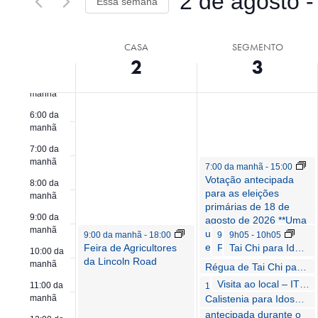
2 de agosto
 -
de
Essa semana
Eventos
3:00 da
pela
visuais
Selecione
manhã
palavra-
a
chave.
Semana
de
CASA
SEGMENTO
4:00 da
data.
manhã
2
3
de
Eventos
5:00 da
manhã
Eventos
6:00 da
manhã
7:00 da
manhã
7:00 da manhã
-
15:00
Votação antecipada
8:00 da
para as eleições
manhã
primárias de 18 de
9:00 da
agosto de 2026 **Uma
manhã
urna segura para
9:00 da manhã
-
18:00
9:00 da manhã
9h05
-
10h05
-
10:00 d
entrega de votos por
Feira de Agricultores
Tai Chi para Idosos (ONU)
Fusão de dança para idosos (L)
10:00 da
correio estará
da Lincoln Road
manhã
Régua de Tai Chi para Idosos (ONU)
10h05
-
10h20
disponível e com
Visita ao local – ITN 2026-417-DF – 1040 Lincoln Road, Espaço comercial para arrendamento
10h30
-
11:00 da manhã
11:00 da
10h30
-
11h30
funcionários em cada
Calistenia para Idosos (ONU)
manhã
local de votação
antecipada durante o