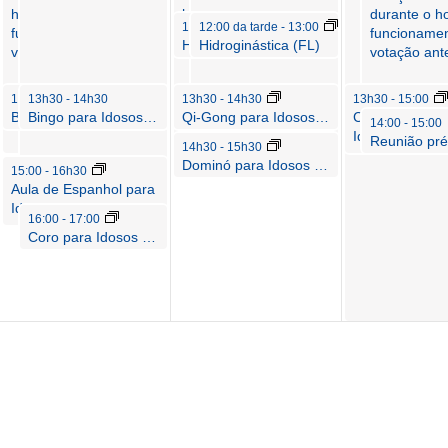
horário de
horário de
durante o ho
12:00 da tarde
12:00 da tarde
-
13:00
-
13:00
funcionamento da
funcionamento da
funcioname
Hidroginástica (FL)
Hidroginástica (FL)
votação antecipada.
votação antecipada.
votação ant
13h30
13h30
-
14h30
-
14h30
13h30
-
14h30
13h30
-
15:00
Bingo para Idosos (ONU)
Bingo para Idosos (ONU)
Qi-Gong para Idosos (ONU)
Clube do Livro
0
14:00
-
15:00
Idosos (ONU)
14h30
-
15h30
Dominó para Idosos (ONU)
15:00
-
16h30
Aula de Espanhol para
Idosos (ONU)
16:00
-
17:00
Coro para Idosos (ONU)