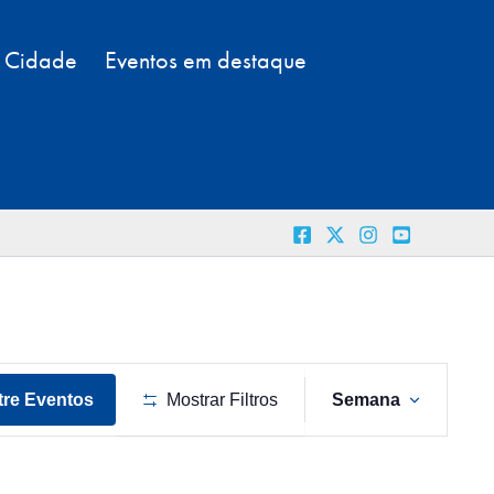
a Cidade
Eventos em destaque
Navega
re Eventos
Mostrar Filtros
Semana
do
visual