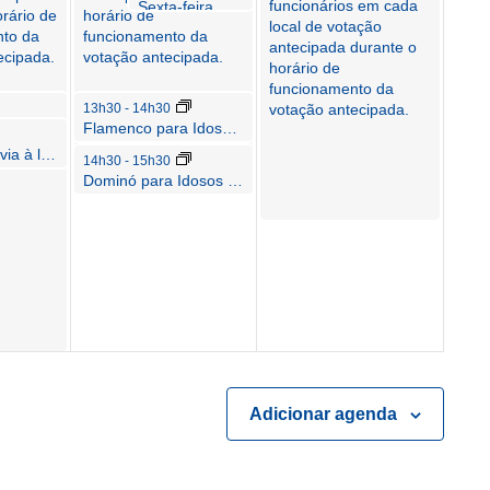
funcionários em cada
Sexta-feira
rário de
horário de
local de votação
nto da
funcionamento da
antecipada durante o
ecipada.
votação antecipada.
horário de
funcionamento da
13h30
-
14h30
votação antecipada.
 para
Flamenco para Idosos (ONU)
Reunião prévia à licitação ITB 2026-409-ND, Fase 3 das melhorias da Lincoln Road: Calçadão da Lincoln Road
14h30
-
15h30
Dominó para Idosos (ONU)
Adicionar agenda