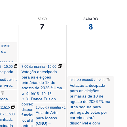
Evento
SEXO
SÁBADO
7
8
-
18h30
l da
denciais
hã
-
15:00
7:00 da manhã
-
15:00
trais
ecipada
Votação antecipada
ções
para as eleições
anhã
-
9:00 da manhã
8:00 da manhã
-
16:00
e 18 de
primárias de 18 de
Yoga ao ar livre para idosos (ONU)
Votação antecipada
026
agosto de 2026 **Uma
para as eleições
 segura
urna segura para
10:00 da manhã
9:00 da manhã
9h15
-
10h15
-
10:00 da manhã
primárias de 18 de
a de
entrega de votos por
osos (E)
Cadeira de Yoga para Idosos (ONU)
Dance Fusion para Idosos (ONU) – Sexta-feira
Yoga para a terceira idade (L)
agosto de 2026 **Uma
rreio
correio estará
urna segura para
manhã
-
11h15
-
11:00 da manhã
10:00 da manhã
-
12:00 da tarde
nível e
disponível e com
entrega de votos por
Visita técnica para o projeto ITB 2026-409-ND, Fase 3 de melhorias na Lincoln Road: Calçadão da Lincoln Road
Aeróbica em cadeira para idosos (ONU)
Aula de Arte
30
-
11h30
ários
funcionários em cada
correio estará
para Idosos
Caminhada com vara para idosos (ONU)
al de
local de votação
disponível e com
(ONU) –
ecipada
antecipada durante o