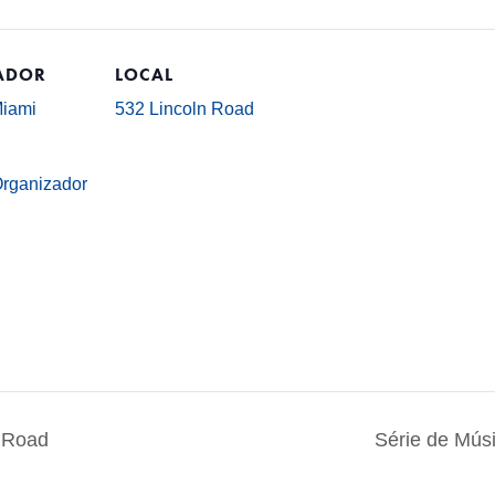
ADOR
LOCAL
Miami
532 Lincoln Road
Organizador
n Road
Série de Mús