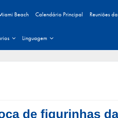
 Miami Beach
Calendário Principal
Reuniões d
rios
Linguagem
oca de figurinhas d