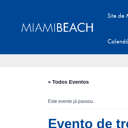
Pular
para
Site de
o
conteúdo
Calendá
« Todos Eventos
Este evento já passou.
Evento de tr