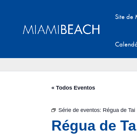
Pular
para
Site de
o
conteúdo
Calendá
« Todos Eventos
Série de eventos:
Régua de Tai 
Régua de Ta