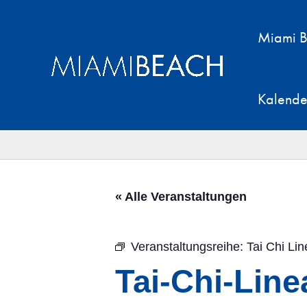
Zum
Inhalt
Miami B
springen
Kalende
« Alle Veranstaltungen
Veranstaltungsreihe:
Tai Chi Lin
Tai-Chi-Line