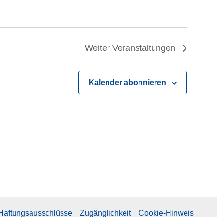
t
i
o
Weiter
Veranstaltungen
n
Kalender abonnieren
 Haftungsausschlüsse
Zugänglichkeit
Cookie-Hinweis