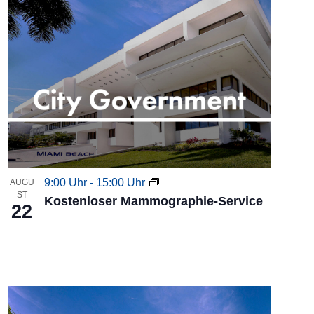
l
t
u
n
g
A
9:00 Uhr
-
15:00 Uhr
AUGU
n
ST
Kostenloser Mammographie-Service
22
s
i
c
h