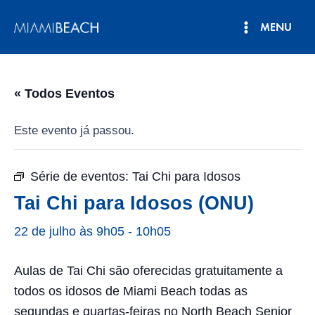
Pular
MENU
para
Menu
o
conteúdo
principal
« Todos Eventos
Este evento já passou.
Série de eventos:
Tai Chi para Idosos
Tai Chi para Idosos (ONU)
22 de julho às 9h05
-
10h05
Aulas de Tai Chi são oferecidas gratuitamente a
todos os idosos de Miami Beach todas as
segundas e quartas-feiras no North Beach Senior