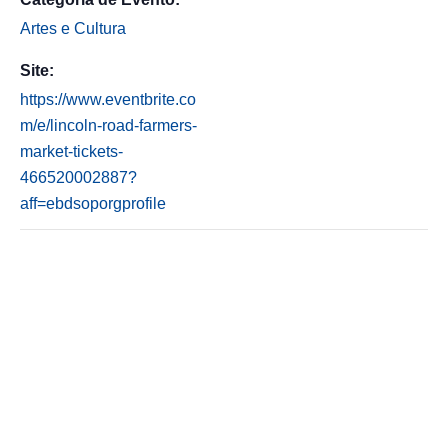
Artes e Cultura
Site:
https://www.eventbrite.co
m/e/lincoln-road-farmers-
market-tickets-
466520002887?
aff=ebdsoporgprofile