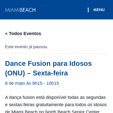
Pular
MENU
para
Menu
o
conteúdo
principal
« Todos Eventos
Este evento já passou.
Dance Fusion para Idosos
(ONU) – Sexta-feira
8 de maio às 9h15
-
10h15
A dança fusion está disponível todas as segundas
e sextas-feiras gratuitamente para todos os idosos
de Miami Beach no North Beach Senior Center,