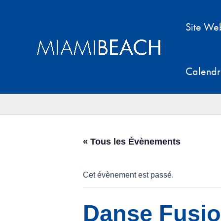
Aller
au
Site We
contenu
Calendr
« Tous les Évènements
Cet évènement est passé.
Danse Fusio