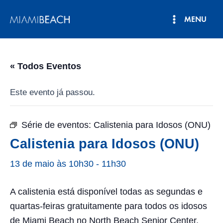
Pular
MENU
para
Menu
o
conteúdo
principal
« Todos Eventos
Este evento já passou.
Série de eventos:
Calistenia para Idosos (ONU)
Calistenia para Idosos (ONU)
13 de maio às 10h30
-
11h30
A calistenia está disponível todas as segundas e
quartas-feiras gratuitamente para todos os idosos
de Miami Beach no North Beach Senior Center,