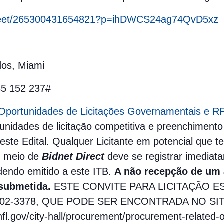
m/meet/265300431654821?p=ihDWCS24ag74QvD5xz
dos, Miami
735 152 237#
Oportunidades de Licitações Governamentais e RFP
tunidades de licitação competitiva e preenchiment
ste Edital. Qualquer Licitante em potencial que te
r meio de
Bidnet Direct
deve se registrar imedia
dendo emitido a este ITB.
A não recepção de um 
 submetida.
ESTE CONVITE PARA LICITAÇÃO E
002-3378, QUE PODE SER ENCONTRADA NO SIT
l.gov/city-hall/procurement/procurement-related-