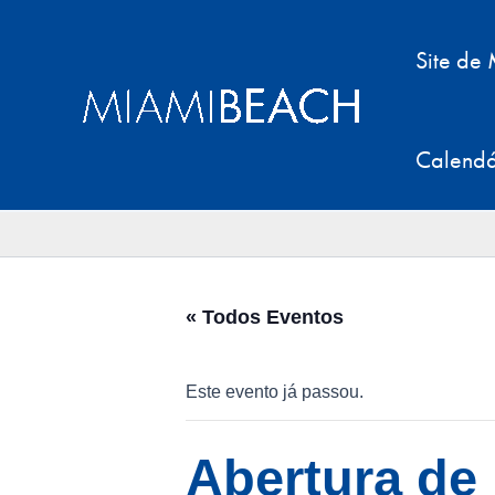
Pular
para
Site de
o
conteúdo
Calendá
« Todos Eventos
Este evento já passou.
Abertura de