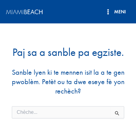
Ale
MENI
nan
Meni
kontni
an
Prensipa
Paj sa a sanble pa egziste.
Sanble lyen ki te mennen isit la a te gen
pwoblèm. Petèt ou ta dwe eseye fè yon
rechèch?
Chèche
pou: