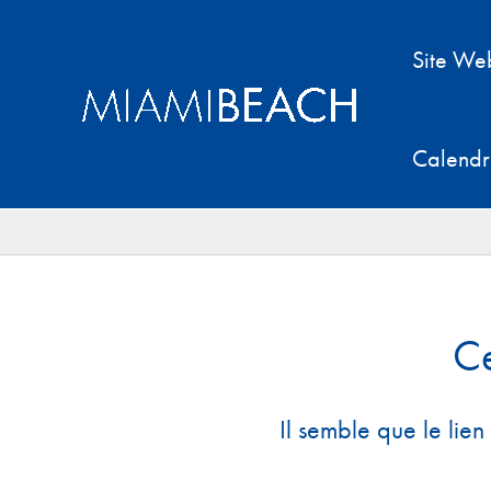
Aller
au
Site We
contenu
Calendr
Ce
Il semble que le lien