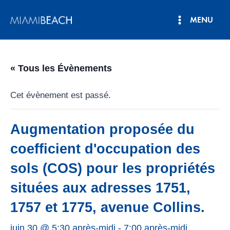
Aller
MENU
au
Menu
contenu
principal
« Tous les Évènements
Cet évènement est passé.
Augmentation proposée du
coefficient d'occupation des
sols (COS) pour les propriétés
situées aux adresses 1751,
1757 et 1775, avenue Collins.
juin 30 @ 5:30 après-midi
-
7:00 après-midi