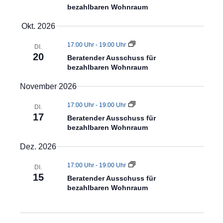
a
bezahlbaren Wohnraum
e
s
n
u
n
t
s
Okt. 2026
s
f
w
a
a
17:00 Uhr
-
19:00 Uhr
ä
t
DI.
s
l
20
h
Beratender Ausschuss für
s
a
t
l
bezahlbaren Wohnraum
u
e
u
n
l
n
November 2026
g
n
.
t
17:00 Uhr
-
19:00 Uhr
g
DI.
17
Beratender Ausschuss für
u
A
bezahlbaren Wohnraum
n
n
Dez. 2026
s
g
i
17:00 Uhr
-
19:00 Uhr
DI.
e
15
c
Beratender Ausschuss für
bezahlbaren Wohnraum
n
h
t
S
e