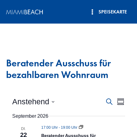
Zum
SPEISEKARTE
Inhalt
Hauptmenü
springen
Beratender Ausschuss für
bezahlbaren Wohnraum
Anstehend
V
V
S
Z
u
e
D
u
e
c
September 2026
a
s
r
h
r
t
a
a
e
17:00 Uhr
-
19:00 Uhr
u
DI.
m
a
22
n
m
Beratender Ausschuss für
m