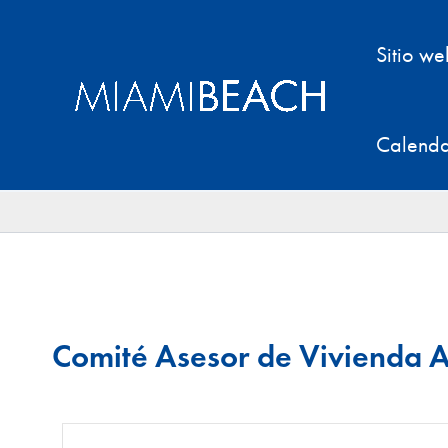
Ir
al
Sitio w
contenido
Calenda
Comité Asesor de Vivienda 
N
I