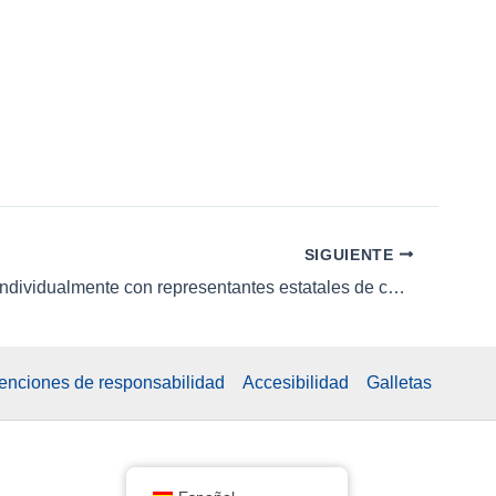
e
n
t
o
SIGUIENTE
Conéctese individualmente con representantes estatales de condominios.
xenciones de responsabilidad
Accesibilidad
Galletas