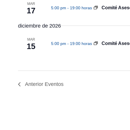
a
.
MAR
.
s
Comité Aseso
5:00 pm
-
19:00 horas
B
17
u
q
s
diciembre de 2026
c
u
a
E
e
MAR
v
Comité Aseso
5:00 pm
-
19:00 horas
15
d
e
n
a
t
o
y
s
p
v
Anterior
Eventos
a
i
r
a
s
l
a
t
p
a
a
l