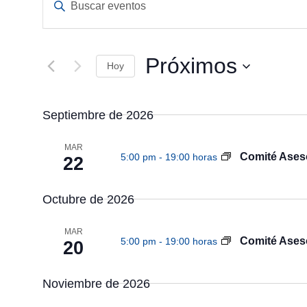
n
a
t
v
r
o
Próximos
e
Hoy
d
u
g
S
c
e
e
a
Septiembre de 2026
l
l
e
c
a
c
MAR
p
c
Comité Aseso
5:00 pm
-
19:00 horas
i
22
a
i
l
ó
o
a
n
Octubre de 2026
b
n
e
r
l
d
a
MAR
a
Comité Aseso
5:00 pm
-
19:00 horas
20
c
f
e
l
e
a
b
c
Noviembre de 2026
v
h
e
ú