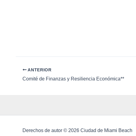
s
a
b
d
r
a
e
c
l
E
a
v
v
e
e
.
n
ANTERIOR
t
Comité de Finanzas y Resiliencia Económica**
o
s
Derechos de autor © 2026 Ciudad de Miami Beach