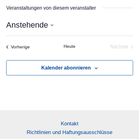
Veranstaltungen von diesem veranstalter
Anstehende
Datum
wählen.
Heute
Veranstaltungen
Nächste
Vorherige
Veransta
Kalender abonnieren
Kontakt
Richtlinien und Haftungsausschlüsse