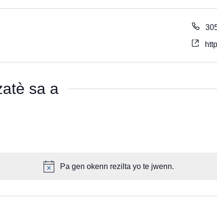
30
htt
atè sa a
Pa gen okenn rezilta yo te jwenn.