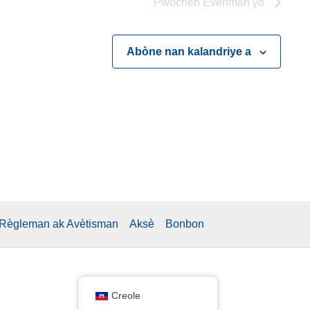
Pwochen
Evènman yo
Abòne nan kalandriye a
Règleman ak Avètisman
Aksè
Bonbon
Creole