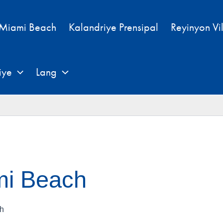
 Miami Beach
Kalandriye Prensipal
Reyinyon Vi
iye
Lang
mi Beach
ch