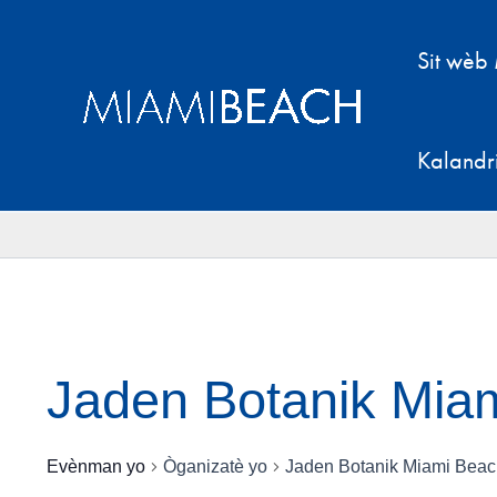
Ale
nan
Sit wèb
kontni
an
Kalandr
Jaden Botanik Mia
Evènman yo
Òganizatè yo
Jaden Botanik Miami Bea