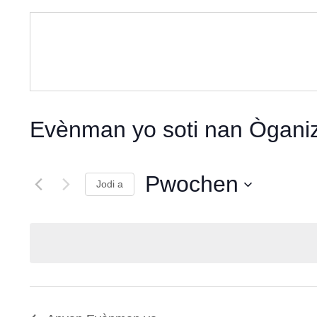
Evènman yo soti nan Òganiz
Pwochen
Jodi a
Chwazi
dat.