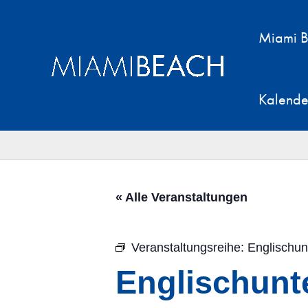
Zum
Inhalt
Miami B
springen
Kalende
« Alle Veranstaltungen
Veranstaltungsreihe:
Englischun
Englischunte