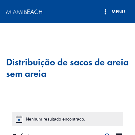
Pular
MENU
para
Menu
o
conteúdo
principal
Distribuição de sacos de areia
sem areia
Nenhum resultado encontrado.