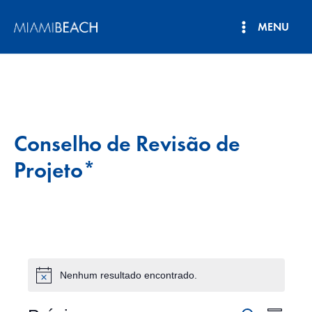
Pular
MENU
para
Menu
o
conteúdo
principal
Conselho de Revisão de
Projeto*
Nenhum resultado encontrado.