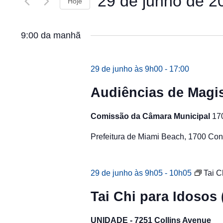
29 de junho de 2
de
Hoje
Eventos
pela
visuais
Selecione
palavra-
a
chave.
de
9:00 da manhã
data.
Eventos
29 de junho às 9h00
-
17:00
Audiências de Magis
Comissão da Câmara Municipal
17
Prefeitura de Miami Beach, 1700 Con
29 de junho às 9h05
-
10h05
Tai C
Tai Chi para Idosos
UNIDADE - 7251 Collins Avenue