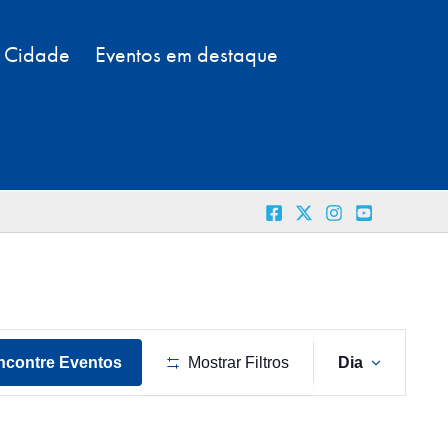
a Cidade
Eventos em destaque
Naveg
ncontre Eventos
Mostrar Filtros
Dia
do
visual