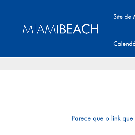
Pular
para
Site de
o
conteúdo
Calendá
Parece que o link que