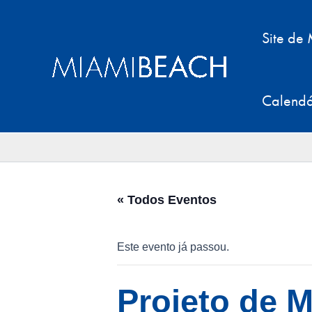
Pular
para
Site de
o
conteúdo
Calendá
« Todos Eventos
Este evento já passou.
Projeto de 