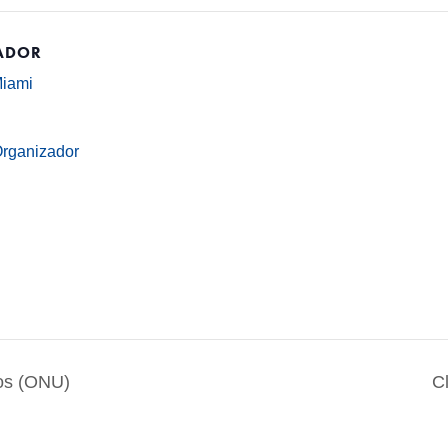
ADOR
Miami
Organizador
os (ONU)
C