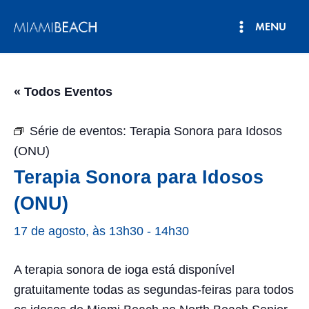
Pular
MENU
para
Menu
o
conteúdo
principal
« Todos Eventos
Série de eventos:
Terapia Sonora para Idosos
(ONU)
Terapia Sonora para Idosos
(ONU)
17 de agosto, às 13h30
-
14h30
A terapia sonora de ioga está disponível
gratuitamente todas as segundas-feiras para todos