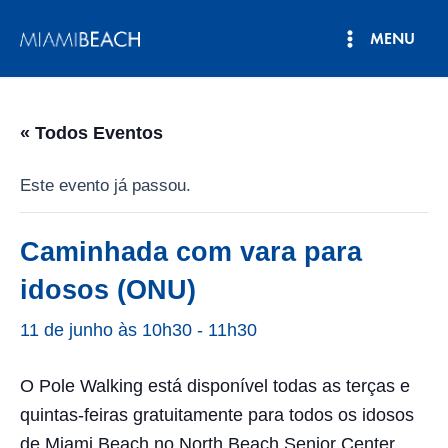
Pular
MENU
para
Menu
o
conteúdo
principal
« Todos Eventos
Este evento já passou.
Caminhada com vara para
idosos (ONU)
11 de junho às 10h30
-
11h30
O Pole Walking está disponível todas as terças e
quintas-feiras gratuitamente para todos os idosos
de Miami Beach no North Beach Senior Center,