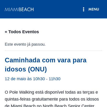
Pular
MENU
para
Menu
o
conteúdo
principal
« Todos Eventos
Este evento já passou.
Caminhada com vara para
idosos (ONU)
12 de maio às 10h30
-
11h30
O Pole Walking está disponível todas as terças e
quintas-feiras gratuitamente para todos os idosos
de Miami Beach no North Beach Senior Center,