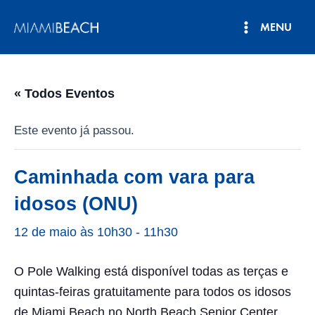
Pular
MENU
para
Menu
o
conteúdo
principal
« Todos Eventos
Este evento já passou.
Caminhada com vara para
idosos (ONU)
12 de maio às 10h30
-
11h30
O Pole Walking está disponível todas as terças e
quintas-feiras gratuitamente para todos os idosos
de Miami Beach no North Beach Senior Center,