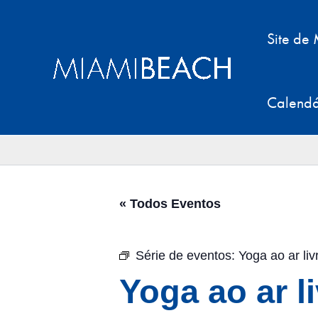
Pular
para
Site de
o
conteúdo
Calendá
« Todos Eventos
Série de eventos:
Yoga ao ar li
Yoga ao ar l