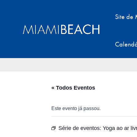
Pular
para
Site de
o
conteúdo
Calendá
« Todos Eventos
Este evento já passou.
Série de eventos:
Yoga ao ar li