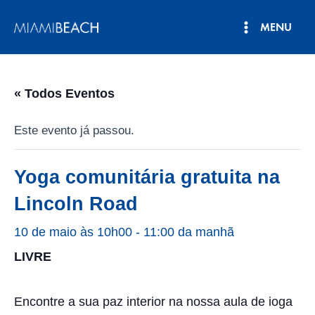
Pular
MENU
para
Menu
o
conteúdo
principal
« Todos Eventos
Este evento já passou.
Yoga comunitária gratuita na
Lincoln Road
10 de maio às 10h00
-
11:00 da manhã
LIVRE
Encontre a sua paz interior na nossa aula de ioga