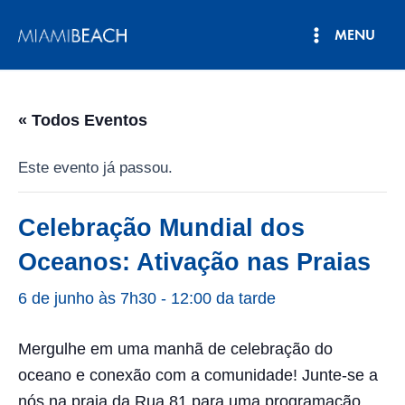
Pular
MENU
para
Menu
o
conteúdo
principal
« Todos Eventos
Este evento já passou.
Celebração Mundial dos
Oceanos: Ativação nas Praias
6 de junho às 7h30
-
12:00 da tarde
Mergulhe em uma manhã de celebração do
oceano e conexão com a comunidade! Junte-se a
nós na praia da Rua 81 para uma programação