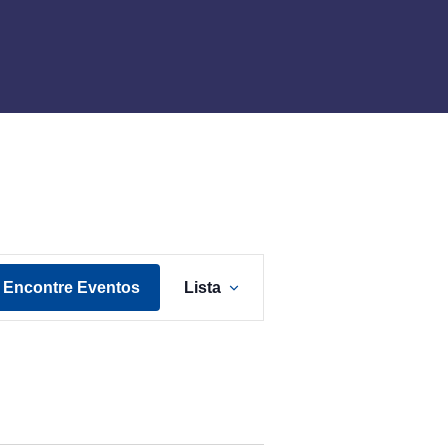
N
Encontre Eventos
Lista
a
v
e
g