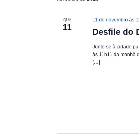
l
e
s
a
c
v
i
a
11 de novembro às 1
QUA
r
o
11
a
e
Desfile do 
n
-
e
c
n
a
h
Junte-se à cidade pa
d
a
a
às 11h11 da manhã de
a
v
t
v
[…]
e
a
.
e
.
P
e
g
s
a
q
u
ç
i
s
ã
a
E
o
v