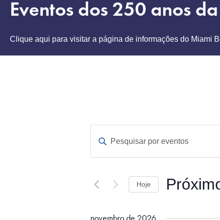
Eventos dos 250 anos d
Clique aqui para visitar a página de informações do Miami 
P
D
i
e
g
s
i
t
Próxim
q
Hoje
e
a
u
S
p
e
a
i
novembro de 2026
l