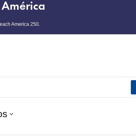
a América
Beach America 250.
os