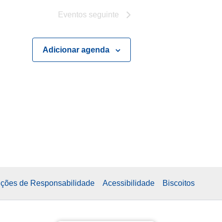
l
Eventos
seguinte
E
Adicionar agenda
v
e
n
t
o
enções de Responsabilidade
Acessibilidade
Biscoitos