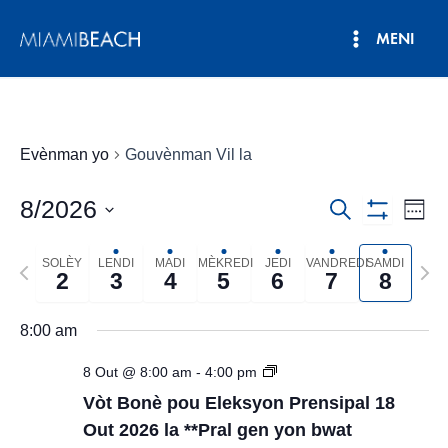
Ale
MENI
nan
Meni
kontni
an
Prensipa
Evènman yo
Gouvènman Vil la
8/2026
Navigasyo
Nav
Rechèch
Sem
Show
Vie
Chwazi
Rechèch
Filters
dat.
Evè
SOLÈY
LENDI
MADI
MÈKREDI
JEDI
VANDREDI
SAMDI
Semèn
Sem
ak
2
3
4
5
6
7
8
pase
pwo
View
a
8:00 am
Evènman
8 Out @ 8:00 am
-
4:00 pm
yo
Vòt Bonè pou Eleksyon Prensipal 18
Out 2026 la **Pral gen yon bwat