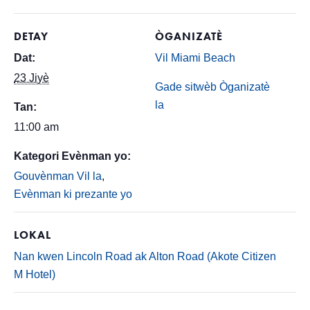
DETAY
ÒGANIZATÈ
Dat:
Vil Miami Beach
23 Jiyè
Gade sitwèb Òganizatè
la
Tan:
11:00 am
Kategori Evènman yo:
Gouvènman Vil la
,
Evènman ki prezante yo
LOKAL
Nan kwen Lincoln Road ak Alton Road (Akote Citizen
M Hotel)