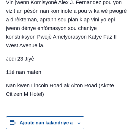
Vin jwenn Komisyonè Alex J. Fernandez pou yon
vizit an pèsòn nan kominote a pou w ka wè pwogrè
a dirèkteman, aprann sou plan k ap vini yo epi
jwenn dènye enfòmasyon sou chantye
konstriksyon Pwojè Amelyorasyon Katye Faz II
West Avenue la.
Jedi 23 Jiyè
11è nan maten
Nan kwen Lincoln Road ak Alton Road (Akote
Citizen M Hotel)
Ajoute nan kalandriye a