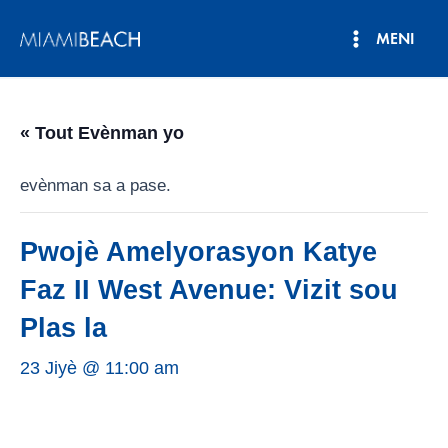
Ale
MENI
nan
Meni
kontni
an
Prensipa
« Tout Evènman yo
evènman sa a pase.
Pwojè Amelyorasyon Katye
Faz II West Avenue: Vizit sou
Plas la
23 Jiyè @ 11:00 am