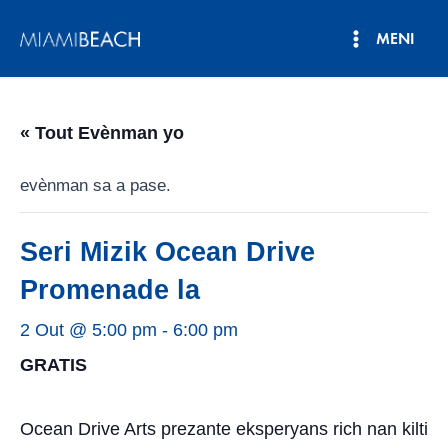
Ale
MENI
nan
Meni
kontni
an
Prensipa
« Tout Evènman yo
evènman sa a pase.
Seri Mizik Ocean Drive
Promenade la
2 Out @ 5:00 pm
-
6:00 pm
GRATIS
Ocean Drive Arts prezante eksperyans rich nan kilti