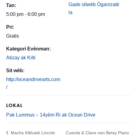
Gade sitwèb Òganizatè
Tan:
la
5:00 pm - 6:00 pm
Pri:
Gratis
Kategori Evènman:
Atizay ak Kilti
Sit wèb:
http://oceandrivearts.com
/
LOKAL
Pak Lummus – 14yèm Ri ak Ocean Drive
Mache Kiltivatè Lincoln
Cuerda & Clave nan Betsy Piano