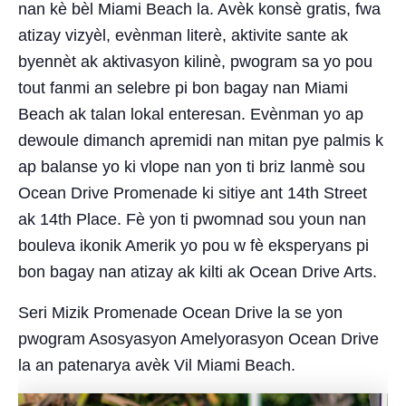
nan kè bèl Miami Beach la. Avèk konsè gratis, fwa
atizay vizyèl, evènman literè, aktivite sante ak
byennèt ak aktivasyon kilinè, pwogram sa yo pou
tout fanmi an selebre pi bon bagay nan Miami
Beach ak talan lokal enteresan. Evènman yo ap
dewoule dimanch apremidi nan mitan pye palmis k
ap balanse yo ki vlope nan yon ti briz lanmè sou
Ocean Drive Promenade ki sitiye ant 14th Street
ak 14th Place. Fè yon ti pwomnad sou youn nan
bouleva ikonik Amerik yo pou w fè eksperyans pi
bon bagay nan atizay ak kilti ak Ocean Drive Arts.
Seri Mizik Promenade Ocean Drive la se yon
pwogram Asosyasyon Amelyorasyon Ocean Drive
la an patenarya avèk Vil Miami Beach.