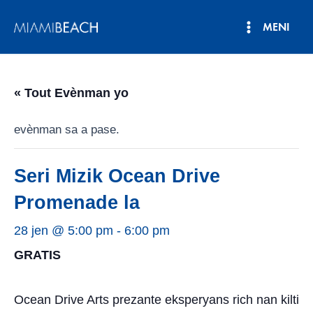
Ale
MENI
nan
Meni
kontni
an
Prensipa
« Tout Evènman yo
evènman sa a pase.
Seri Mizik Ocean Drive
Promenade la
28 jen @ 5:00 pm
-
6:00 pm
GRATIS
Ocean Drive Arts prezante eksperyans rich nan kilti