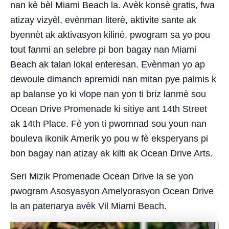
nan kè bèl Miami Beach la. Avèk konsè gratis, fwa
atizay vizyèl, evènman literè, aktivite sante ak
byennèt ak aktivasyon kilinè, pwogram sa yo pou
tout fanmi an selebre pi bon bagay nan Miami
Beach ak talan lokal enteresan. Evènman yo ap
dewoule dimanch apremidi nan mitan pye palmis k
ap balanse yo ki vlope nan yon ti briz lanmè sou
Ocean Drive Promenade ki sitiye ant 14th Street
ak 14th Place. Fè yon ti pwomnad sou youn nan
bouleva ikonik Amerik yo pou w fè eksperyans pi
bon bagay nan atizay ak kilti ak Ocean Drive Arts.
Seri Mizik Promenade Ocean Drive la se yon
pwogram Asosyasyon Amelyorasyon Ocean Drive
la an patenarya avèk Vil Miami Beach.