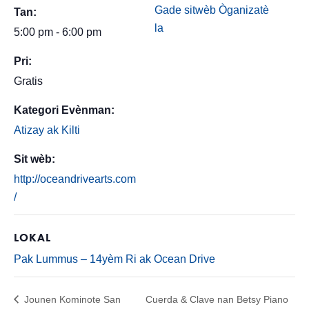
Gade sitwèb Òganizatè
Tan:
la
5:00 pm - 6:00 pm
Pri:
Gratis
Kategori Evènman:
Atizay ak Kilti
Sit wèb:
http://oceandrivearts.com
/
LOKAL
Pak Lummus – 14yèm Ri ak Ocean Drive
Jounen Kominote San
Cuerda & Clave nan Betsy Piano