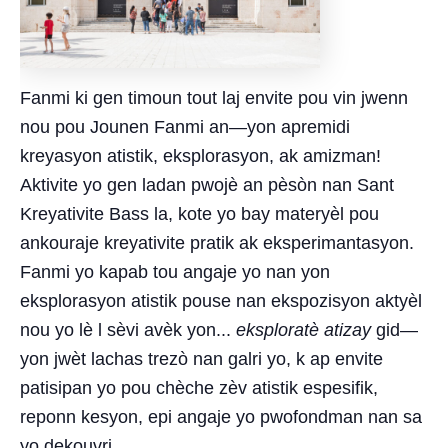
Fanmi ki gen timoun tout laj envite pou vin jwenn
nou pou Jounen Fanmi an—yon apremidi
kreyasyon atistik, eksplorasyon, ak amizman!
Aktivite yo gen ladan pwojè an pèsòn nan Sant
Kreyativite Bass la, kote yo bay materyèl pou
ankouraje kreyativite pratik ak eksperimantasyon.
Fanmi yo kapab tou angaje yo nan yon
eksplorasyon atistik pouse nan ekspozisyon aktyèl
nou yo lè l sèvi avèk yon...
eksploratè atizay
gid—
yon jwèt lachas trezò nan galri yo, k ap envite
patisipan yo pou chèche zèv atistik espesifik,
reponn kesyon, epi angaje yo pwofondman nan sa
yo dekouvri.