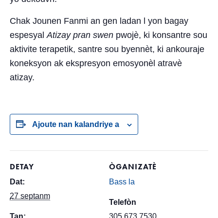
Chak Jounen Fanmi an gen ladan l yon bagay
espesyal
Atizay pran swen
pwojè, ki konsantre sou
aktivite terapetik, santre sou byennèt, ki ankouraje
koneksyon ak ekspresyon emosyonèl atravè
atizay.
Ajoute nan kalandriye a
DETAY
ÒGANIZATÈ
Dat:
Bass la
27 septanm
Telefòn
Tan:
305.673.7530