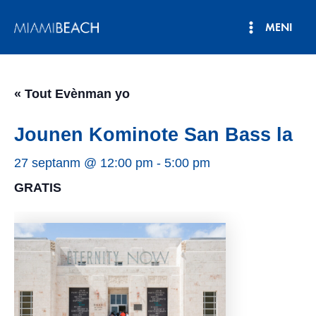
Ale
MENI
nan
Meni
kontni
an
Prensipa
« Tout Evènman yo
Jounen Kominote San Bass la
27 septanm @ 12:00 pm
-
5:00 pm
GRATIS