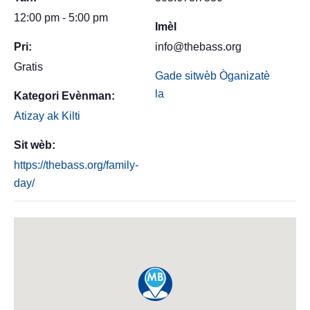
12:00 pm - 5:00 pm
Imèl
Pri:
info@thebass.org
Gratis
Gade sitwèb Òganizatè
la
Kategori Evènman:
Atizay ak Kilti
Sit wèb:
https://thebass.org/family-
day/