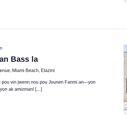
pm
an Bass la
enue, Miami Beach, Etazini
vite pou vin jwenn nou pou Jounen Fanmi an—yon
asyon ak amizman! […]