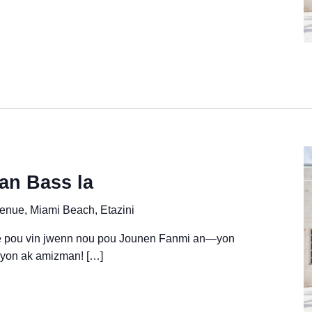
an Bass la
enue, Miami Beach, Etazini
vite pou vin jwenn nou pou Jounen Fanmi an—yon
asyon ak amizman! […]