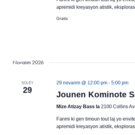
apremidi kreyasyon atistik, eksplor
Gratis
Novanm 2026
29 novanm @ 12:00 pm
-
5:00 pm
SOLÈY
29
Jounen Kominote S
Mize Atizay Bass la
2100 Collins Av
Fanmi ki gen timoun tout laj yo en
apremidi kreyasyon atistik, eksplor