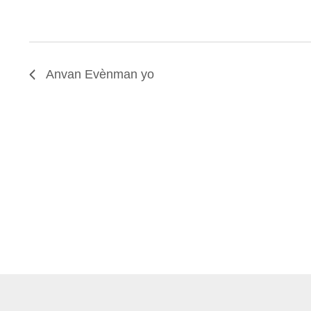
Anvan
Evènman yo