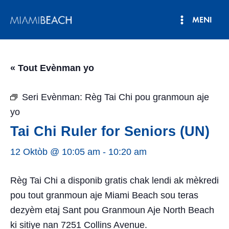
Ale
MENI
nan
Meni
kontni
an
Prensipa
« Tout Evènman yo
Seri Evènman:
Règ Tai Chi pou granmoun aje
yo
Tai Chi Ruler for Seniors (UN)
12 Oktòb @ 10:05 am
-
10:20 am
Règ Tai Chi a disponib gratis chak lendi ak mèkredi
pou tout granmoun aje Miami Beach sou teras
dezyèm etaj Sant pou Granmoun Aje North Beach
ki sitiye nan 7251 Collins Avenue.