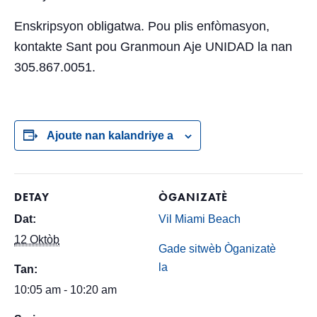
Enskripsyon obligatwa. Pou plis enfòmasyon,
kontakte Sant pou Granmoun Aje UNIDAD la nan
305.867.0051.
Ajoute nan kalandriye a
DETAY
ÒGANIZATÈ
Dat:
Vil Miami Beach
12 Oktòb
Gade sitwèb Òganizatè
la
Tan:
10:05 am - 10:20 am