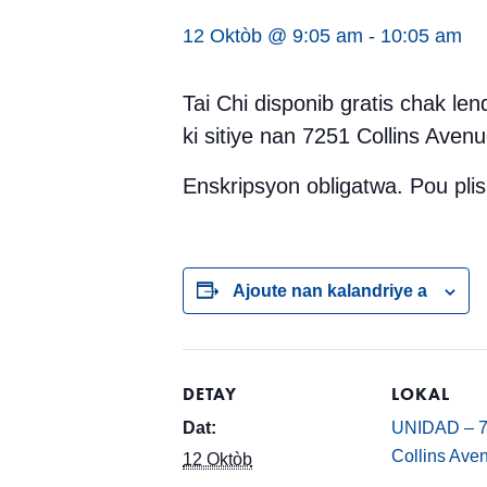
12 Oktòb @ 9:05 am
-
10:05 am
Tai Chi disponib gratis chak l
ki sitiye nan 7251 Collins Avenu
Enskripsyon obligatwa. Pou pl
Ajoute nan kalandriye a
DETAY
LOKAL
Dat:
UNIDAD – 
Collins Ave
12 Oktòb