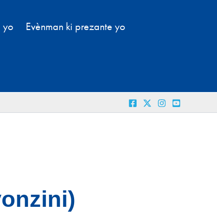
l yo
Evènman ki prezante yo
onzini)