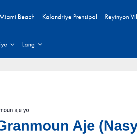
 Miami Beach
Kalandriye Prensipal
Reyinyon Vi
iye
Lang
nmoun aje yo
 Granmoun Aje (Nasy