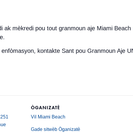
endi ak mèkredi pou tout granmoun aje Miami Beac
e.
is enfòmasyon, kontakte Sant pou Granmoun Aje U
ÒGANIZATÈ
7251
Vil Miami Beach
nue
Gade sitwèb Òganizatè