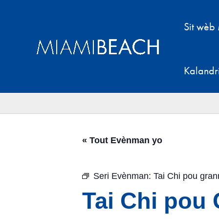
Ale
nan
Sit wèb
kontni
an
Kalandr
« Tout Evènman yo
Seri Evènman:
Tai Chi pou gra
Tai Chi pou