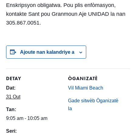
Enskripsyon obligatwa. Pou plis enfòmasyon,
kontakte Sant pou Granmoun Aje UNIDAD la nan
305.867.0051.
Ajoute nan kalandriye a
DETAY
ÒGANIZATÈ
Dat:
Vil Miami Beach
31 Out
Gade sitwèb Òganizatè
la
Tan:
9:05 am - 10:05 am
Seri: