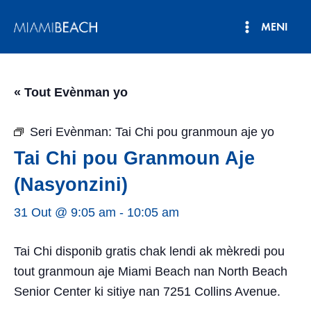
Ale
MENI
nan
Meni
kontni
an
Prensipa
« Tout Evènman yo
Seri Evènman:
Tai Chi pou granmoun aje yo
Tai Chi pou Granmoun Aje
(Nasyonzini)
31 Out @ 9:05 am
-
10:05 am
Tai Chi disponib gratis chak lendi ak mèkredi pou
tout granmoun aje Miami Beach nan North Beach
Senior Center ki sitiye nan 7251 Collins Avenue.