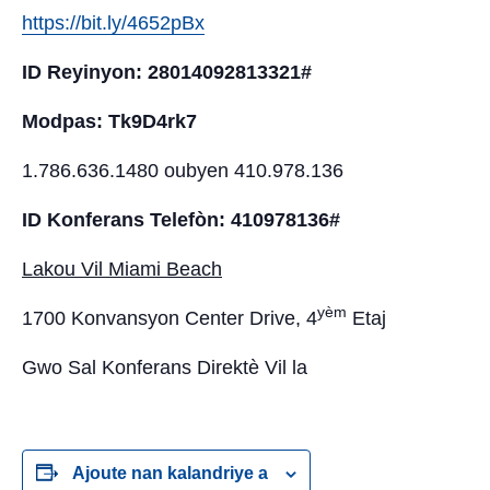
https://bit.ly/4652pBx
ID Reyinyon: 28014092813321#
Modpas: Tk9D4rk7
1.786.636.1480 oubyen 410.978.136
ID Konferans Telefòn: 410978136#
Lakou Vil Miami Beach
yèm
1700 Konvansyon Center Drive, 4
Etaj
Gwo Sal Konferans Direktè Vil la
Ajoute nan kalandriye a