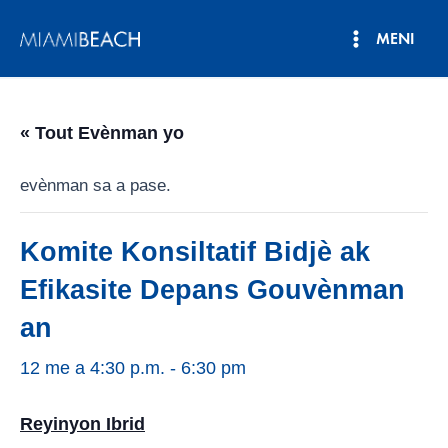
Ale
MENI
nan
Meni
kontni
an
Prensipa
« Tout Evènman yo
evènman sa a pase.
Komite Konsiltatif Bidjè ak
Efikasite Depans Gouvènman
an
12 me a 4:30 p.m.
-
6:30 pm
Reyinyon Ibrid