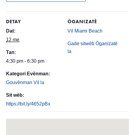
DETAY
ÒGANIZATÈ
Dat:
Vil Miami Beach
12 me
Gade sitwèb Òganizatè
la
Tan:
4:30 pm - 6:30 pm
Kategori Evènman:
Gouvènman Vil la
Sit wèb:
https://bit.ly/4652pBx