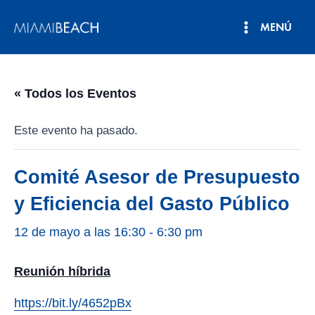
Ir
MENÚ
al
Menú
contenido
principal
« Todos los Eventos
Este evento ha pasado.
Comité Asesor de Presupuesto
y Eficiencia del Gasto Público
12 de mayo a las 16:30
-
6:30 pm
Reunión híbrida
https://bit.ly/4652pBx