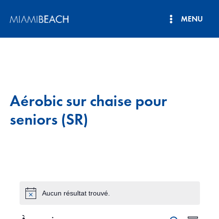
Aller
MENU
au
Menu
contenu
principal
Aérobic sur chaise pour
seniors (SR)
Aucun résultat trouvé.