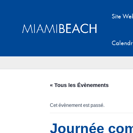
Aller
au
Site We
contenu
Calendr
« Tous les Évènements
Cet évènement est passé.
Journée com