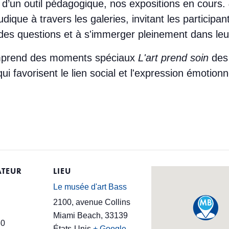
de d’un outil pédagogique, nos expositions en cours.
dique à travers les galeries, invitant les particip
 des questions et à s'immerger pleinement dans le
omprend des moments spéciaux
L'art prend soin
des 
i favorisent le lien social et l'expression émotionnel
TEUR
LIEU
Le musée d'art Bass
2100, avenue Collins
Miami Beach
,
33139
30
États-Unis
+ Google