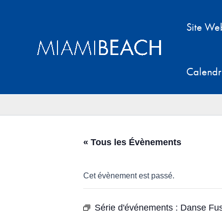
Aller
au
Site We
contenu
Calendr
« Tous les Évènements
Cet évènement est passé.
Série d'événements :
Danse Fus