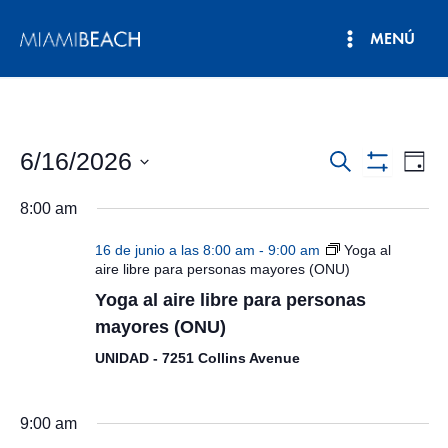
Ir
MENÚ
al
Menú
contenido
principal
6/16/2026
Navegació
Nav
Buscar
Día
Mostrar
de
Seleccionar
de
Filtros
8:00 am
fecha.
vist
búsqueda
de
16 de junio a las 8:00 am
-
9:00 am
Yoga al
y
Eve
aire libre para personas mayores (ONU)
Yoga al aire libre para personas
vistas
mayores (ONU)
de
UNIDAD - 7251 Collins Avenue
Eventos
9:00 am