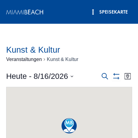
Zum
SPEISEKARTE
Inhalt
Hauptmenü
springen
Kunst & Kultur
Veranstaltungen
Kunst & Kultur
Heute
 - 
8/16/2026
Veranstalt
Ver
Suche
Karte
Filter
Ans
Datum
Suche
Anzeigen
auswählen.
Nav
und
Ansichten,
Navigatio