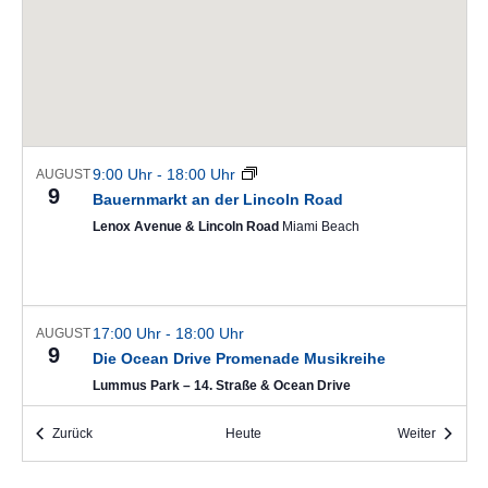
9:00 Uhr
-
18:00 Uhr
AUGUST
9
Bauernmarkt an der Lincoln Road
Lenox Avenue & Lincoln Road
Miami Beach
17:00 Uhr
-
18:00 Uhr
AUGUST
9
Die Ocean Drive Promenade Musikreihe
Lummus Park – 14. Straße & Ocean Drive
Veranstaltungen
Veransta
Zurück
Heute
Weiter