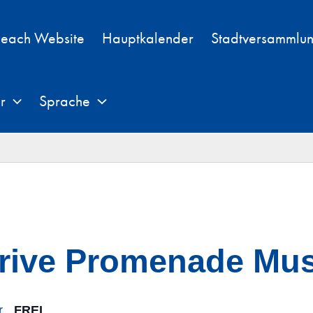
each Website
Hauptkalender
Stadtversammlu
r
Sprache
rive Promenade Mus
r
FREI